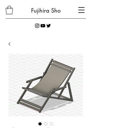
Fujihira
Sho