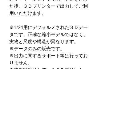
た後、３Ｄプリンターで出力してご利
用いただけます。
※1/24用にデフォルメされた３Ｄデー
タです。正確な縮小モデルではなく、
実物と尺度や構造が異なります。
※データのみの販売です。
※出力に関するサポート等は行ってお
りません。
※造形精度はお使いの３Ｄプリンター
によって異なります。
（光造形式３Dプリンターを推奨して
います。）
※データの商用利用及び、加工後を含
め二次転用を禁止しています。
※データ商品の返品・返金に関して
は、如何なる場合もお受けしておりま
せん。
※クーポン入力忘れ等に関しても一切