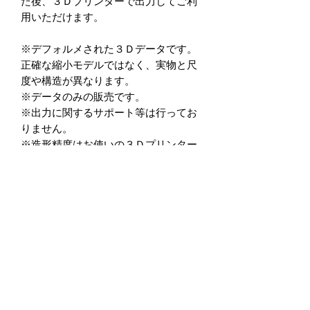
た後、３Ｄプリンターで出力してご利
用いただけます。
※デフォルメされた３Ｄデータです。
正確な縮小モデルではなく、実物と尺
度や構造が異なります。
※データのみの販売です。
※出力に関するサポート等は行ってお
りません。
※造形精度はお使いの３Ｄプリンター
によって異なります。
（光造形式３Dプリンターを推奨して
います。）
※データの商用利用及び、加工後を含
め二次転用を禁止しています。
※データ商品の返品・返金に関して
は、如何なる場合もお受けしておりま
せん。
※クーポン入力忘れ等に関しても一切
の対応を行っておりませんので,ご入力