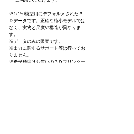
※1/150模型用にデフォルメされた３
Ｄデータです。正確な縮小モデルでは
なく、実物と尺度や構造が異なりま
す。
※データのみの販売です。
※出力に関するサポート等は行ってお
りません。
※造形精度はお使いの３Ｄプリンター
によって異なります。
（光造形式３Dプリンターを推奨して
います。）
※データの商用利用及び、加工後を含
め二次転用を禁止しています。
※データ商品の返品・返金に関して
は、如何なる場合もお受けしておりま
せん。
※クーポン入力忘れ等に関しても一切
の対応を行っておりませんので,ご入力