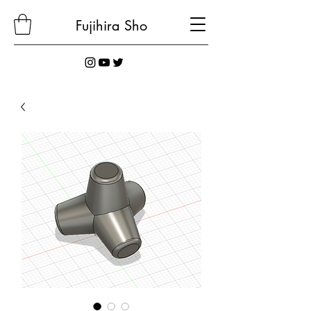
Fujihira
Sho