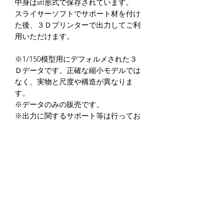
中身はstl形式で保存されています。
スライサーソフトでサポート材を付け
た後、３Ｄプリンターで出力してご利
用いただけます。
※1/150模型用にデフォルメされた３
Ｄデータです。正確な縮小モデルでは
なく、実物と尺度や構造が異なりま
す。
※データのみの販売です。
※出力に関するサポート等は行ってお
りません。
※造形精度はお使いの３Ｄプリンター
によって異なります。
※データの商用利用及び、加工後を含
め二次転用を禁止しております。
※データ商品の返品・返金に関して
は、如何なる場合もお受けしておりま
せん。
※クーポン入力忘れ等に関しても一切