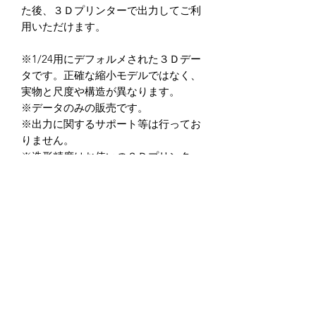
た後、３Ｄプリンターで出力してご利
用いただけます。
※1/24用にデフォルメされた３Ｄデー
タです。正確な縮小モデルではなく、
実物と尺度や構造が異なります。
※データのみの販売です。
※出力に関するサポート等は行ってお
りません。
※造形精度はお使いの３Ｄプリンター
によって異なります。
（光造形式３Dプリンターを推奨して
います。）
※データの商用利用及び、加工後を含
め二次転用を禁止しています。
※データ商品の返品・返金に関して
は、如何なる場合もお受けしておりま
せん。
※クーポン入力忘れ等に関しても一切